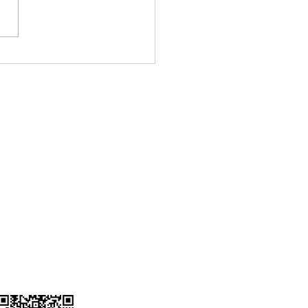
nliklerde Neon LED
la Kullanımı:
leyici ve Unutulmaz
Atmosfer Yaratın
i.com
er Güler Sk, No:17A,
e