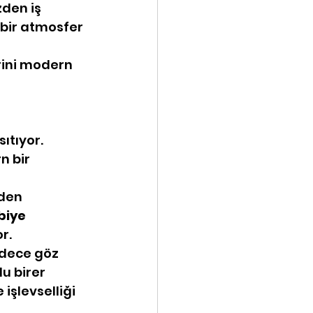
den iş 
 bir atmosfer 
rini modern 
sıtıyor.
n bir 
den 
biye 
r.
adece göz 
u birer 
işlevselliği 