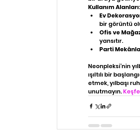
Kullanım Alanları
Ev Dekorasyo
bir görüntü ol
Ofis ve Mağaz
yansıtır.
Parti Mekânla
Neonpleksi’nin yıl
ışıltılı bir başlan
etmek, yılbaşı r
unutmayın. 
Keşfe