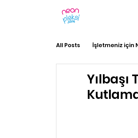
Ürünler
Kendin 
All Posts
İşletmeniz için
Yılbaşı 
Kutlamal