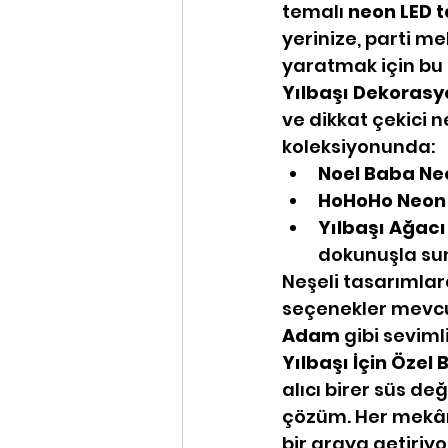
temalı 
neon LED t
yerinize, parti m
yaratmak için bu 
Yılbaşı Dekorasyo
ve dikkat çekici n
koleksiyonunda:
Noel Baba Ne
HoHoHo Neon 
Yılbaşı Ağacı
dokunuşla su
Neşeli tasarımlar
seçenekler mevcut
Adam
 gibi seviml
Yılbaşı İçin Özel 
alıcı birer süs de
çözüm. Her mekânda
bir araya getiriyo