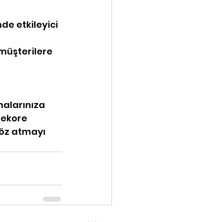
e etkileyici 
 müşterilere 
malarınıza 
dekore 
öz atmayı 