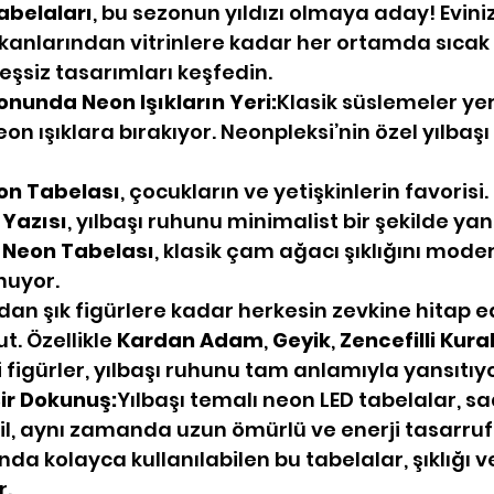
abelaları
, bu sezonun yıldızı olmaya aday! Eviniz
ekanlarından vitrinlere kadar her ortamda sıcak
eşsiz tasarımları keşfedin.
nunda Neon Işıkların Yeri:
Klasik süslemeler ye
eon ışıklara bırakıyor. Neonpleksi’nin özel yılbaşı 
on Tabelası
, çocukların ve yetişkinlerin favorisi.
Yazısı
, yılbaşı ruhunu minimalist bir şekilde yan
 Neon Tabelası
, klasik çam ağacı şıklığını moder
nuyor.
dan şık figürlere kadar herkesin zevkine hitap e
. Özellikle 
Kardan Adam
, 
Geyik
, 
Zencefilli Kura
i figürler, yılbaşı ruhunu tam anlamıyla yansıtıyo
Bir Dokunuş:
Yılbaşı temalı neon LED tabelalar, s
ğil, aynı zamanda uzun ömürlü ve enerji tasarrufl
 kolayca kullanılabilen bu tabelalar, şıklığı ve 
r.