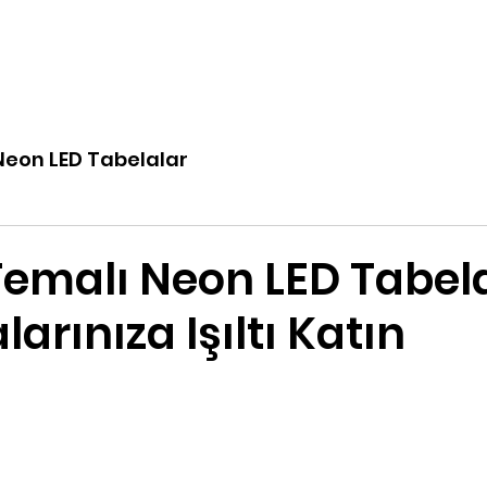
Tasarla
Logo Yükle
Hakkımızda
Blog
İleti
 Neon LED Tabelalar
Temalı Neon LED Tabel
arınıza Işıltı Katın