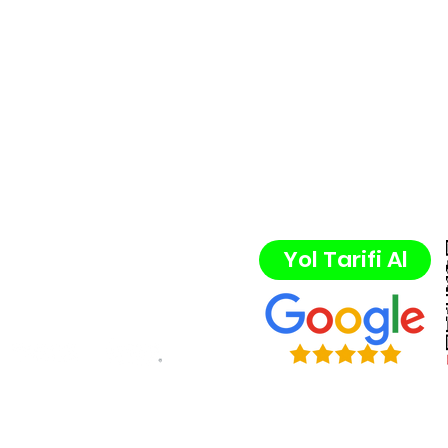
iletisim@neonpleks
+90 537 500 54
46
Körfez Mah. Şehit Tan
İzmit, Kocaeli, Türkiy
Yol Tarifi Al
©2025, Neonpleksi.com