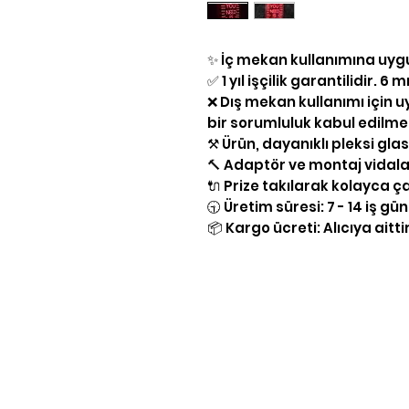
✨ İç mekan kullanımına uyg
✅ 1 yıl işçilik garantilidir. 
❌ Dış mekan kullanımı için 
bir sorumluluk kabul edilm
⚒ Ürün, dayanıklı pleksi gla
🔨 Adaptör ve montaj vidalar
🔌 Prize takılarak kolayca çalı
🕤 Üretim süresi: 7 - 14 iş gü
📦 Kargo ücreti: Alıcıya aittir
Yasal Bilgiler
KVKK Aydınlatma Bilgileri