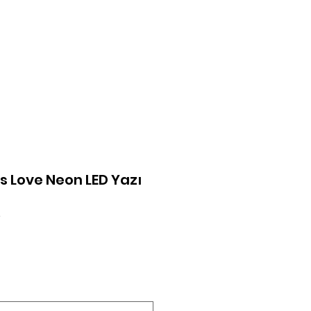
şim
Giriş Yap
is Love Neon LED Yazı
8
at