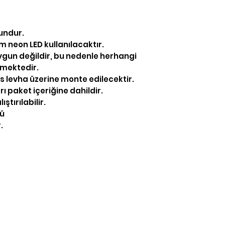
undur.
6 mm neon LED kullanılacaktır.
uygun değildir, bu nedenle herhangi
emektedir.
ss levha üzerine monte edilecektir.
ı paket içeriğine dahildir.
ştırılabilir.
nü
.
İletişim
/neonpleksicom