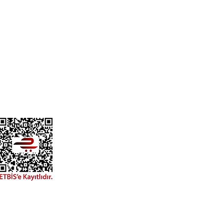
i.com
er Güler Sk, No:17A,
e