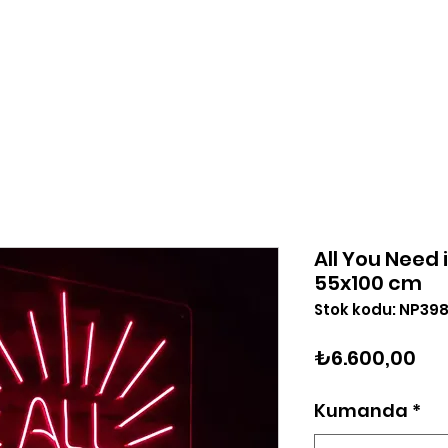
Tasarla
Logo Yükle
Hakkımızda
Blog
İleti
All You Need 
55x100 cm
Stok kodu: NP39
Fiy
₺6.600,00
Kumanda
*