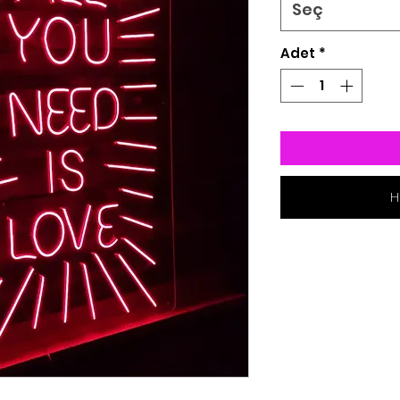
Seç
Adet
*
H