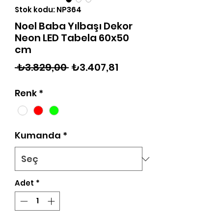
Stok kodu: NP364
Noel Baba Yılbaşı Dekor
Neon LED Tabela 60x50
cm
Normal
İndirimli
 ₺3.829,00 
₺3.407,81
Fiyat
Fiyat
Renk
*
Kumanda
*
Adet
*