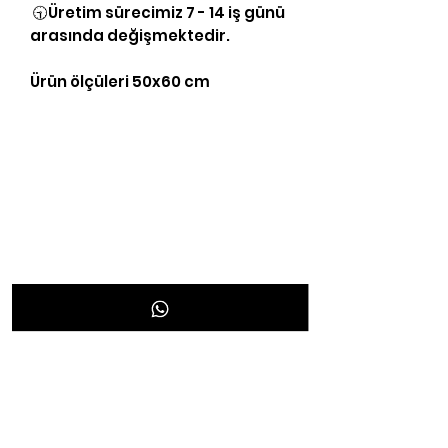
🕤Üretim sürecimiz 7 - 14 iş günü
arasında değişmektedir.
Ürün ölçüleri 50x60 cm
Yasal Bilgiler
KVKK Aydınlatma Bilgileri
Gizlilik Politikası
Şartlar & Koşullar
Teslimat & İade
Mesafeli Satış Sözleşmesi
Ödeme ve Banka Hesap Bilgileri
İletişim
/neonpleksicom
iletisim@neonpleksi.co