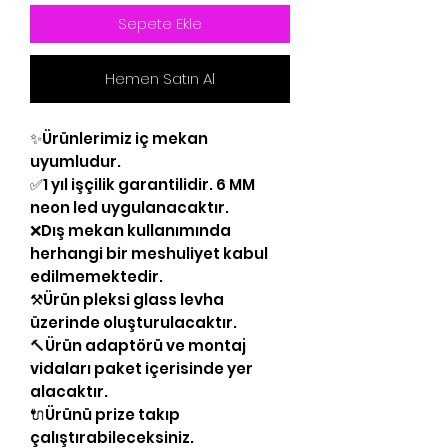
Sepete Ekle
Hemen Satın Al
✨Ürünlerimiz iç mekan
uyumludur.
✅1 yıl işçilik garantilidir. 6 MM
neon led uygulanacaktır.
❌Dış mekan kullanımında
herhangi bir meshuliyet kabul
edilmemektedir.
⚒Ürün pleksi glass levha
üzerinde oluşturulacaktır.
🔨Ürün adaptörü ve montaj
vidaları paket içerisinde yer
alacaktır.
🔌Ürünü prize takıp
çalıştırabileceksiniz.