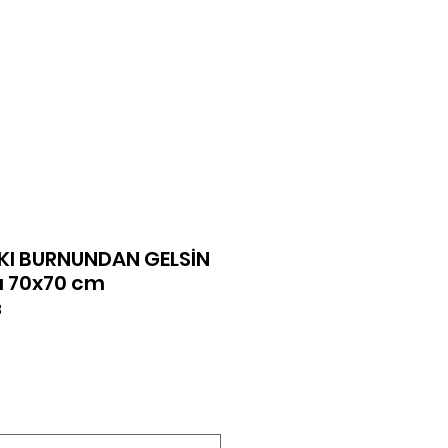
şim
Giriş Yap
KI BURNUNDAN GELSİN
ı 70x70 cm
3
at