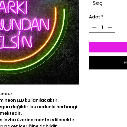
Seç
Adet
*
H
undur.
6 mm neon LED kullanılacaktır.
uygun değildir, bu nedenle herhangi
emektedir.
ss levha üzerine monte edilecektir.
ı paket içeriğine dahildir.