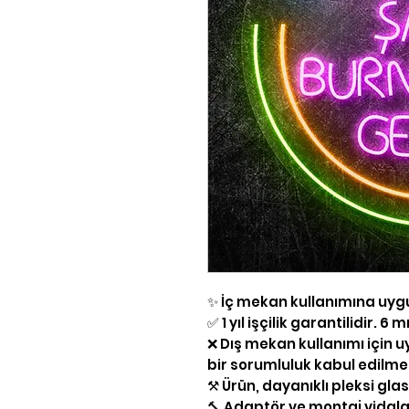
✨ İç mekan kullanımına uyg
✅ 1 yıl işçilik garantilidir. 
❌ Dış mekan kullanımı için 
bir sorumluluk kabul edilm
⚒ Ürün, dayanıklı pleksi gla
🔨 Adaptör ve montaj vidalar