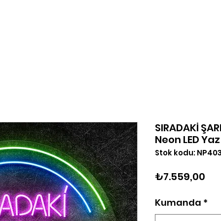
Tasarla
Logo Yükle
Hakkımızda
Blog
İleti
SIRADAKİ ŞAR
Neon LED Yaz
Stok kodu: NP40
Fiy
₺7.559,00
Kumanda
*