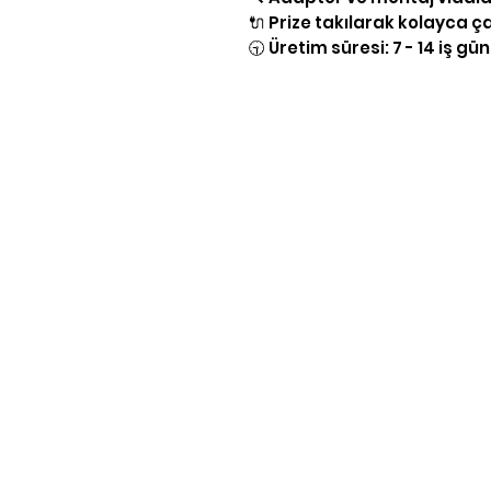
🔌 Prize takılarak kolayca çalı
🕤 Üretim süresi: 7 - 14 iş gü
Yasal Bilgiler
KVKK Aydınlatma Bilgileri
Gizlilik Politikası
Şartlar & Koşullar
Teslimat & İade
Mesafeli Satış Sözleşmesi