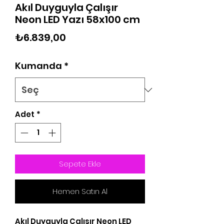
Akıl Duyguyla Çalışır
Neon LED Yazı 58x100 cm
Fiyat
₺6.839,00
Kumanda
*
Adet
*
Sepete Ekle
Hemen Satın Al
Akıl Duyguyla Çalışır Neon LED