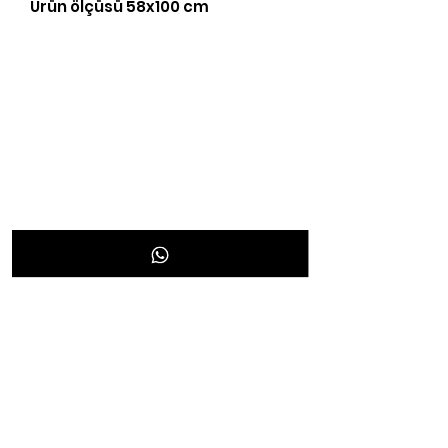
Ürün ölçüsü 58x100 cm
Yasal Bilgiler
KVKK Aydınlatma Bilgileri
Gizlilik Politikası
Şartlar & Koşullar
Teslimat & İade
Mesafeli Satış Sözleşmesi
Ödeme ve Banka Hesap Bilgileri
İletişim
/neonpleksicom
iletisim@neonpleksi.co
m