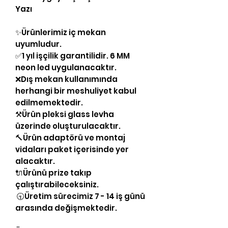
Yazı
✨Ürünlerimiz iç mekan
uyumludur.
✅1 yıl işçilik garantilidir. 6 MM
neon led uygulanacaktır.
❌Dış mekan kullanımında
herhangi bir meshuliyet kabul
edilmemektedir.
⚒Ürün pleksi glass levha
üzerinde oluşturulacaktır.
🔨Ürün adaptörü ve montaj
vidaları paket içerisinde yer
alacaktır.
🔌Ürünü prize takıp
çalıştırabileceksiniz.
🕤Üretim sürecimiz 7 - 14 iş günü
arasında değişmektedir.