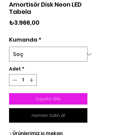
Amortisör Disk Neon LED
Tabela
Fiyat
₺3.966,00
Kumanda
*
Adet
*
Sepete Ekle
Hemen Satın Al
✨Ürünlerimiz iç mekan