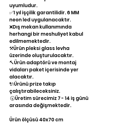
uyumludur.
✅1 yıl işçilik garantilidir. 6 MM
neon led uygulanacaktır.
❌Dış mekan kullanımında
herhangi bir meshuliyet kabul
edilmemektedir.
⚒Ürün pleksi glass levha
üzerinde oluşturulacaktır.
🔨Ürün adaptörü ve montaj
vidaları paket içerisinde yer
alacaktır.
🔌Ürünü prize takıp
çalıştırabileceksiniz.
🕤Üretim sürecimiz 7 - 14 iş günü
arasında değişmektedir.
Ürün ölçüsü 40x70 cm