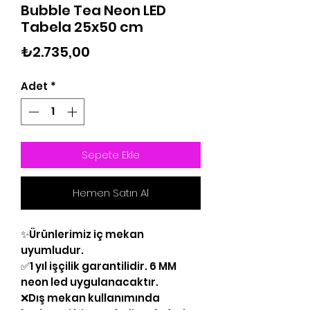
Bubble Tea Neon LED
Tabela 25x50 cm
Fiyat
₺2.735,00
Adet
*
Sepete Ekle
Hemen Satın Al
✨Ürünlerimiz iç mekan
uyumludur.
✅1 yıl işçilik garantilidir. 6 MM
neon led uygulanacaktır.
❌Dış mekan kullanımında