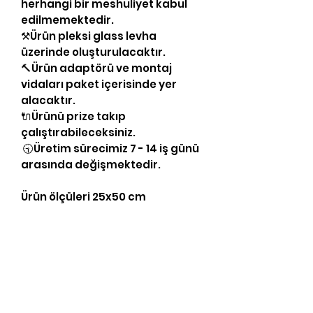
herhangi bir meshuliyet kabul
edilmemektedir.
⚒Ürün pleksi glass levha
üzerinde oluşturulacaktır.
🔨Ürün adaptörü ve montaj
vidaları paket içerisinde yer
alacaktır.
🔌Ürünü prize takıp
çalıştırabileceksiniz.
🕤Üretim sürecimiz 7 - 14 iş günü
arasında değişmektedir.
Ürün ölçüleri 25x50 cm
Yasal Bilgiler
KVKK Aydınlatma Bilgileri
Gizlilik Politikası