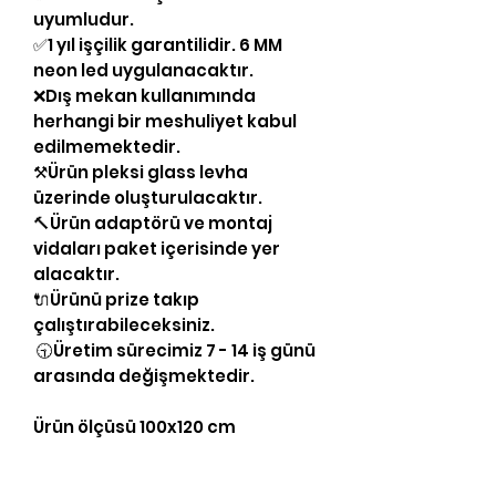
uyumludur.
✅1 yıl işçilik garantilidir. 6 MM
neon led uygulanacaktır.
❌Dış mekan kullanımında
herhangi bir meshuliyet kabul
edilmemektedir.
⚒Ürün pleksi glass levha
üzerinde oluşturulacaktır.
🔨Ürün adaptörü ve montaj
vidaları paket içerisinde yer
alacaktır.
🔌Ürünü prize takıp
çalıştırabileceksiniz.
🕤Üretim sürecimiz 7 - 14 iş günü
arasında değişmektedir.
Ürün ölçüsü 100x120 cm