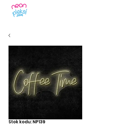
Stok kodu: NP139