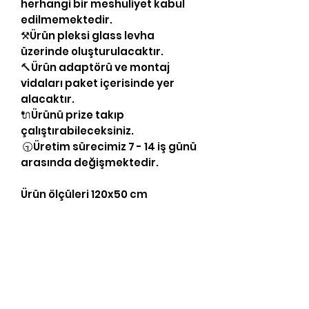
herhangi bir meshuliyet kabul
edilmemektedir.
⚒Ürün pleksi glass levha
üzerinde oluşturulacaktır.
🔨Ürün adaptörü ve montaj
vidaları paket içerisinde yer
alacaktır.
🔌Ürünü prize takıp
çalıştırabileceksiniz.
🕤Üretim sürecimiz 7 - 14 iş günü
arasında değişmektedir.
Ürün ölçüleri 120x50 cm
Yasal Bilgiler
KVKK Aydınlatma Bilgileri
Gizlilik Politikası