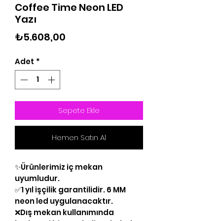
Coffee Time Neon LED
Yazı
Fiyat
₺5.608,00
Adet
*
Sepete Ekle
Hemen Satın Al
✨Ürünlerimiz iç mekan
uyumludur.
✅1 yıl işçilik garantilidir. 6 MM
neon led uygulanacaktır.
❌Dış mekan kullanımında