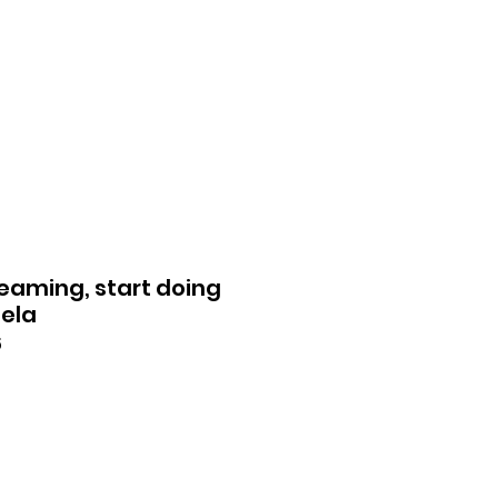
şim
Giriş Yap
reaming, start doing
ela
5
at