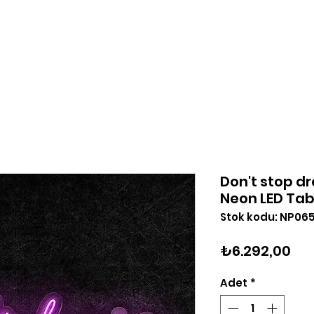
Tasarla
Logo Yükle
Hakkımızda
Blog
İleti
Don't stop d
Neon LED Tab
Stok kodu: NP06
Fiy
₺6.292,00
Adet
*