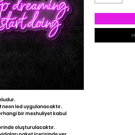
H
mludur.
 MM neon led uygulanacaktır.
rhangi bir meshuliyet kabul
erinde oluşturulacaktır.
idaları paket içerisinde yer