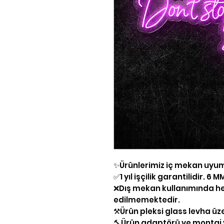
✨Ürünlerimiz iç mekan uyu
✅1 yıl işçilik garantilidir. 6
❌Dış mekan kullanımında he
edilmemektedir.
⚒Ürün pleksi glass levha üz
🔨Ürün adaptörü ve montaj v