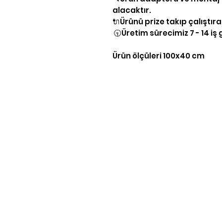
alacaktır.
🔌Ürünü prize takıp çalıştıra
🕤Üretim sürecimiz 7 - 14 i
Ürün ölçüleri 100x40 cm
Yasal Bilgiler
KVKK Aydınlatma Bilgileri
Gizlilik Politikası
Şartlar & Koşullar
Teslimat & İade
Mesafeli Satış Sözleşmesi