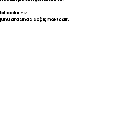
bileceksiniz.
ş günü arasında değişmektedir.
İletişim
/neonpleksicom
iletisim@neonpleks
+90 537 500 54