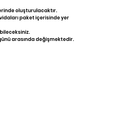
erinde oluşturulacaktır.
idaları paket içerisinde yer
bileceksiniz.
ş günü arasında değişmektedir.
İletişim
/neonpleksicom
iletisim@neonpleks