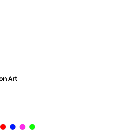
şim
Giriş Yap
on Art
at