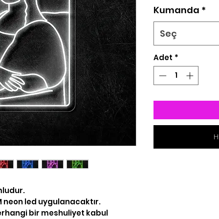
Kumanda
*
Seç
Adet
*
H
mludur.
 MM neon led uygulanacaktır.
rhangi bir meshuliyet kabul