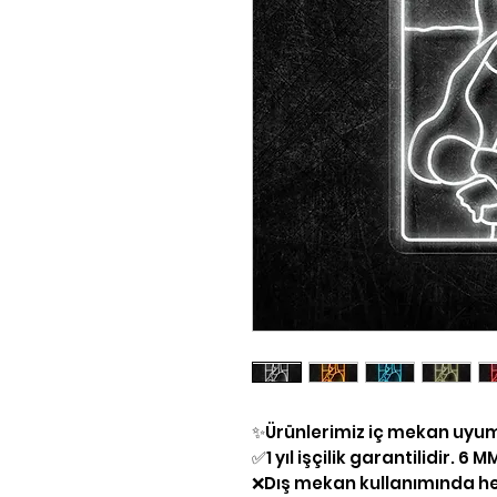
✨Ürünlerimiz iç mekan uyu
✅1 yıl işçilik garantilidir. 6
❌Dış mekan kullanımında he