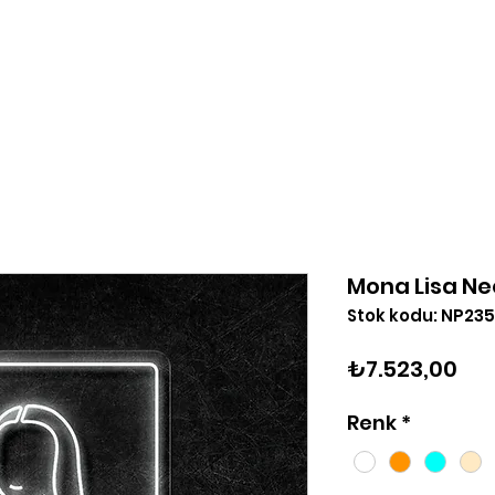
Tasarla
Logo Yükle
Hakkımızda
Blog
İleti
Mona Lisa Ne
Stok kodu: NP235
Fiy
₺7.523,00
Renk
*