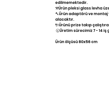
edilmemektedir.
⚒Ürün pleksi glass levha üz
🔨Ürün adaptörü ve montaj v
alacaktır.
🔌Ürünü prize takıp çalıştıra
🕤Üretim sürecimiz 7 - 14 i
Ürün ölçüsü 80x56 cm
Yasal Bilgiler
KVKK Aydınlatma Bilgileri
Gizlilik Politikası
Şartlar & Koşullar
Teslimat & İade