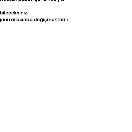
bileceksiniz.
ş günü arasında değişmektedir.
İletişim
/neonpleksicom
iletisim@neonpleks
+90 537 500 54