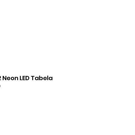
şim
Giriş Yap
2 Neon LED Tabela
9
yat