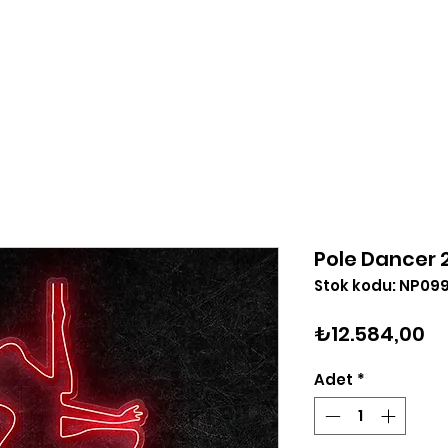
Tasarla
Logo Yükle
Hakkımızda
Blog
İleti
Pole Dancer 
Stok kodu: NP09
Fi
₺12.584,00
Adet
*