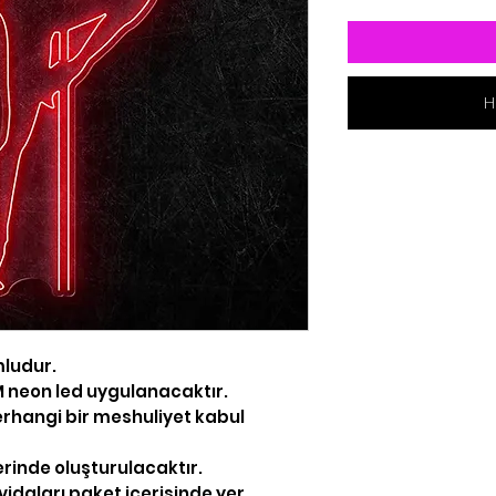
H
mludur.
 MM neon led uygulanacaktır.
rhangi bir meshuliyet kabul
erinde oluşturulacaktır.
idaları paket içerisinde yer