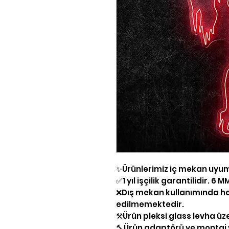
✨Ürünlerimiz iç mekan uyu
✅1 yıl işçilik garantilidir. 6
❌Dış mekan kullanımında he
edilmemektedir.
⚒Ürün pleksi glass levha üz
🔨Ürün adaptörü ve montaj v