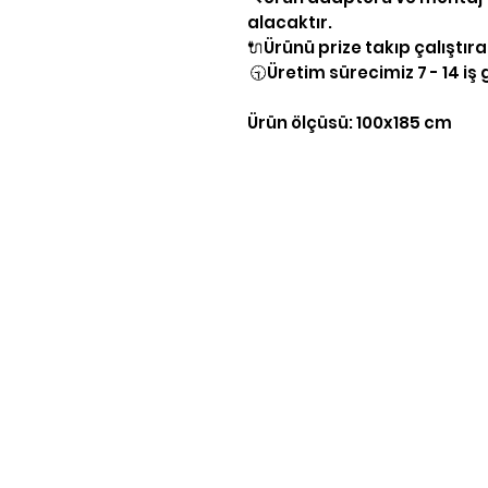
alacaktır.
🔌Ürünü prize takıp çalıştıra
🕤Üretim sürecimiz 7 - 14 i
Ürün ölçüsü: 100x185 cm
Yasal Bilgiler
KVKK Aydınlatma Bilgileri
Gizlilik Politikası
Şartlar & Koşullar
Teslimat & İade
Mesafeli Satış Sözleşmesi