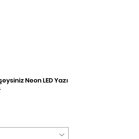
şim
Giriş Yap
 şeysiniz Neon LED Yazı
4
at