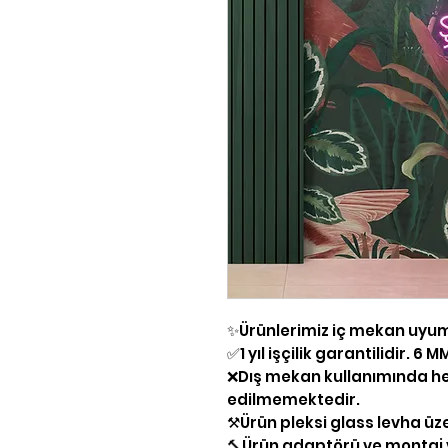
✨Ürünlerimiz iç mekan uyum
✅1 yıl işçilik garantilidir. 6
❌Dış mekan kullanımında he
edilmemektedir.
⚒Ürün pleksi glass levha üz
🔨Ürün adaptörü ve montaj v