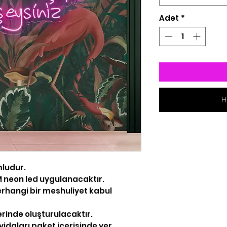
Adet
*
H
ludur.
 MM neon led uygulanacaktır.
rhangi bir meshuliyet kabul
erinde oluşturulacaktır.
idaları paket içerisinde yer