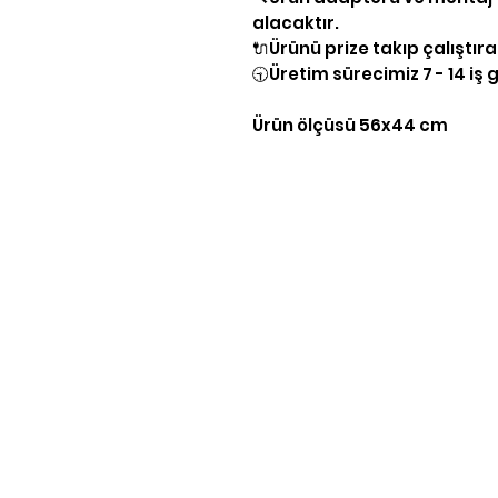
alacaktır.
🔌Ürünü prize takıp çalıştır
🕤Üretim sürecimiz 7 - 14 i
Ürün ölçüsü 56x44 cm
Yasal Bilgiler
KVKK Aydınlatma Bilgileri
Gizlilik Politikası
Şartlar & Koşullar
Teslimat & İade
Mesafeli Satış Sözleşmesi