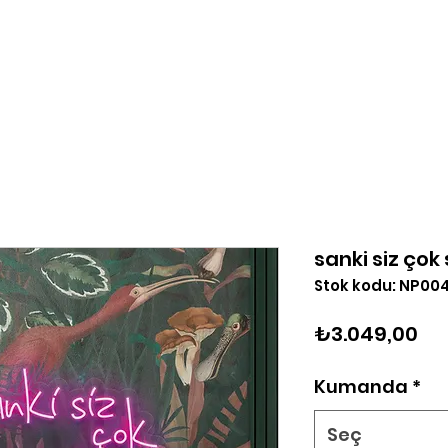
Tasarla
Logo Yükle
Hakkımızda
Blog
İleti
sanki siz çok
Stok kodu: NP00
Fiy
₺3.049,00
Kumanda
*
Seç