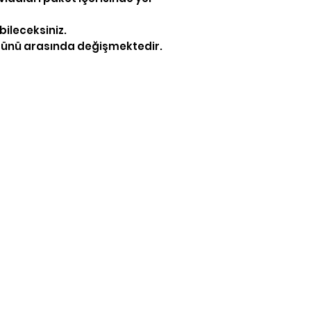
abileceksiniz.
ş günü arasında değişmektedir.
İletişim
/neonpleksicom
iletisim@neonpleks
+90 537 500 54