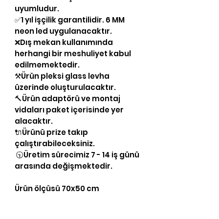
uyumludur.
✅1 yıl işçilik garantilidir. 6 MM
neon led uygulanacaktır.
❌Dış mekan kullanımında
herhangi bir meshuliyet kabul
edilmemektedir.
⚒Ürün pleksi glass levha
üzerinde oluşturulacaktır.
🔨Ürün adaptörü ve montaj
vidaları paket içerisinde yer
alacaktır.
🔌Ürünü prize takıp
çalıştırabileceksiniz.
🕤Üretim sürecimiz 7 - 14 iş günü
arasında değişmektedir.
Ürün ölçüsü 70x50 cm