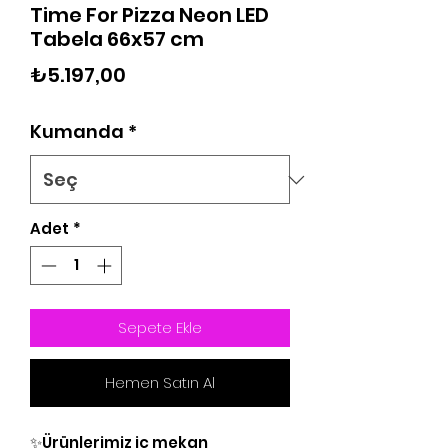
Time For Pizza Neon LED
Tabela 66x57 cm
Fiyat
₺5.197,00
Kumanda
*
Adet
*
Sepete Ekle
Hemen Satın Al
✨Ürünlerimiz iç mekan