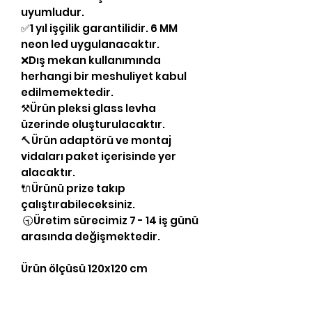
uyumludur.
✅1 yıl işçilik garantilidir. 6 MM
neon led uygulanacaktır.
❌Dış mekan kullanımında
herhangi bir meshuliyet kabul
edilmemektedir.
⚒Ürün pleksi glass levha
üzerinde oluşturulacaktır.
🔨Ürün adaptörü ve montaj
vidaları paket içerisinde yer
alacaktır.
🔌Ürünü prize takıp
çalıştırabileceksiniz.
🕤Üretim sürecimiz 7 - 14 iş günü
arasında değişmektedir.
Ürün ölçüsü 120x120 cm