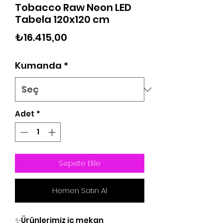
Tobacco Raw Neon LED
Tabela 120x120 cm
Fiyat
₺16.415,00
Kumanda
*
Adet
*
Sepete Ekle
Hemen Satın Al
✨Ürünlerimiz iç mekan